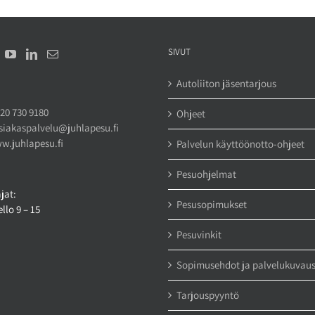
SIVUT
Autoliiton jäsentarjous
20 730 9180
Ohjeet
siakaspalvelu@juhlapesu.fi
w.juhlapesu.fi
Palvelun käyttöönotto-ohjeet
Pesuohjelmat
jat:
Pesusopimukset
llo 9 – 15
Pesuvinkit
Sopimusehdot ja palvelukuvau
Tarjouspyyntö