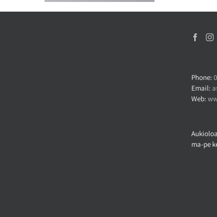
Phone:
0
Email:
a
Web:
ww
Aukioloa
ma-pe ke