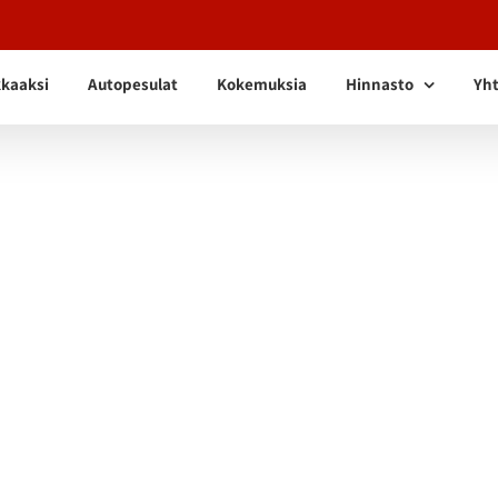
kkaaksi
Autopesulat
Kokemuksia
Hinnasto
Yht