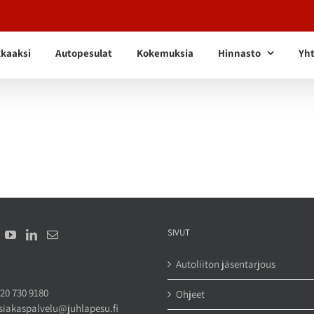
kkaaksi
Autopesulat
Kokemuksia
Hinnasto
Yht
SIVUT
Autoliiton jäsentarjous
20 730 9180
Ohjeet
siakaspalvelu@juhlapesu.fi