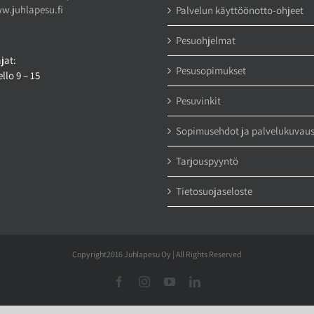
w.juhlapesu.fi
Palvelun käyttöönotto-ohjeet
Pesuohjelmat
jat:
Pesusopimukset
llo 9 – 15
Pesuvinkit
Sopimusehdot ja palvelukuvau
Tarjouspyyntö
Tietosuojaseloste
Copyright2016 Juhlapesu Oy | All Rights Reserved
Facebook
Instagram
YouTube
LinkedIn