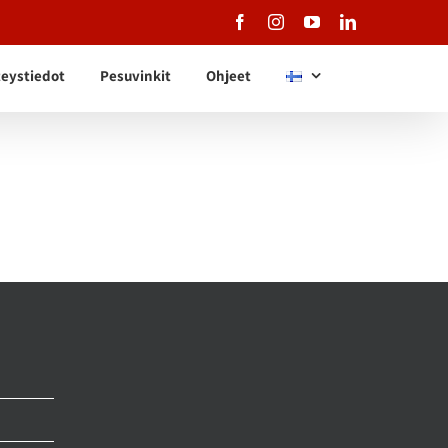
Facebook
Instagram
YouTube
LinkedIn
eystiedot
Pesuvinkit
Ohjeet