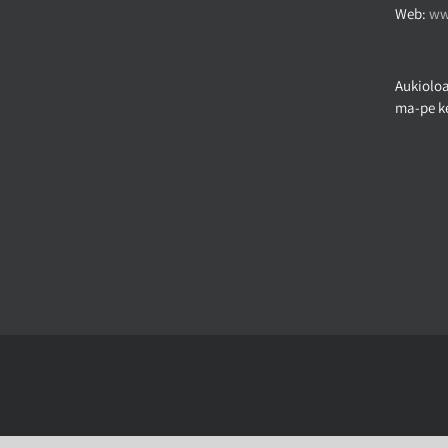
Web:
ww
Aukioloa
ma-pe ke