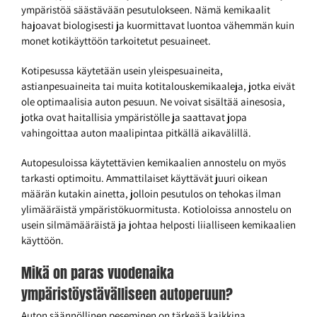
ympäristöä säästävään pesutulokseen. Nämä kemikaalit
hajoavat biologisesti ja kuormittavat luontoa vähemmän kuin
monet kotikäyttöön tarkoitetut pesuaineet.
Kotipesussa käytetään usein yleispesuaineita,
astianpesuaineita tai muita kotitalouskemikaaleja, jotka eivät
ole optimaalisia auton pesuun. Ne voivat sisältää ainesosia,
jotka ovat haitallisia ympäristölle ja saattavat jopa
vahingoittaa auton maalipintaa pitkällä aikavälillä.
Autopesuloissa käytettävien kemikaalien annostelu on myös
tarkasti optimoitu. Ammattilaiset käyttävät juuri oikean
määrän kutakin ainetta, jolloin pesutulos on tehokas ilman
ylimääräistä ympäristökuormitusta. Kotioloissa annostelu on
usein silmämääräistä ja johtaa helposti liialliseen kemikaalien
käyttöön.
Mikä on paras vuodenaika
ympäristöystävälliseen autoperuun?
Auton säännöllinen peseminen on tärkeää kaikkina