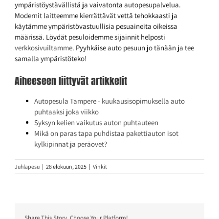
ympäristöystävällistä ja vaivatonta autopesupalvelua.
Modernit laitteemme kierrättävät vettä tehokkaasti ja
käytämme ympäristövastuullisia pesuaineita oikeissa
määrissä. Löydät pesuloidemme sijainnit helposti
verkkosivuiltamme
. Pyyhkäise auto pesuun jo tänään ja tee
samalla ympäristöteko!
Aiheeseen liittyvät artikkelit
Autopesula Tampere - kuukausisopimuksella auto
puhtaaksi joka viikko
Syksyn kelien vaikutus auton puhtauteen
Mikä on paras tapa puhdistaa pakettiauton isot
kylkipinnat ja peräovet?
Juhlapesu
|
28 elokuun, 2025
|
Vinkit
Share This Story, Choose Your Platform!