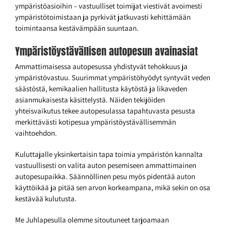
ympäristöasioihin – vastuulliset toimijat viestivät avoimesti
ympäristötoimistaan ja pyrkivät jatkuvasti kehittämään
toimintaansa kestävämpään suuntaan.
Ympäristöystävällisen autopesun avainasiat
Ammattimaisessa autopesussa yhdistyvät tehokkuus ja
ympäristövastuu. Suurimmat ympäristöhyödyt syntyvät veden
säästöstä, kemikaalien hallitusta käytöstä ja likaveden
asianmukaisesta käsittelystä. Näiden tekijöiden
yhteisvaikutus tekee autopesulassa tapahtuvasta pesusta
merkittävästi kotipesua ympäristöystävällisemmän
vaihtoehdon.
Kuluttajalle yksinkertaisin tapa toimia ympäristön kannalta
vastuullisesti on valita auton pesemiseen ammattimainen
autopesupaikka. Säännöllinen pesu myös pidentää auton
käyttöikää ja pitää sen arvon korkeampana, mikä sekin on osa
kestävää kulutusta.
Me Juhlapesulla olemme sitoutuneet tarjoamaan