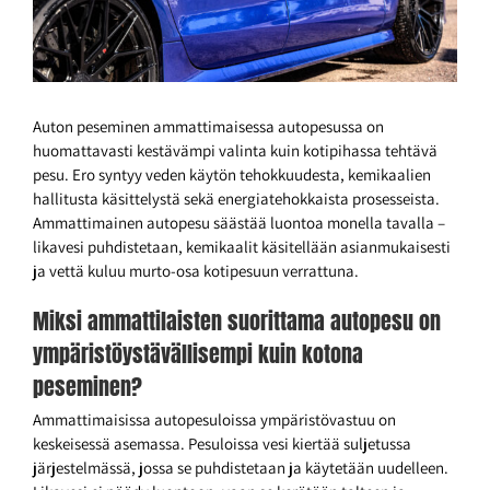
Auton peseminen ammattimaisessa autopesussa on
huomattavasti kestävämpi valinta kuin kotipihassa tehtävä
pesu. Ero syntyy veden käytön tehokkuudesta, kemikaalien
hallitusta käsittelystä sekä energiatehokkaista prosesseista.
Ammattimainen autopesu säästää luontoa monella tavalla –
likavesi puhdistetaan, kemikaalit käsitellään asianmukaisesti
ja vettä kuluu murto-osa kotipesuun verrattuna.
Miksi ammattilaisten suorittama autopesu on
ympäristöystävällisempi kuin kotona
peseminen?
Ammattimaisissa autopesuloissa ympäristövastuu on
keskeisessä asemassa. Pesuloissa vesi kiertää suljetussa
järjestelmässä, jossa se puhdistetaan ja käytetään uudelleen.