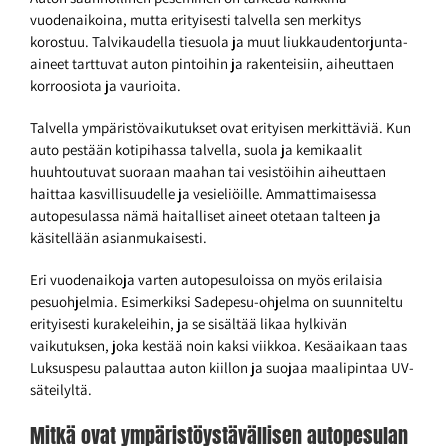
vuodenaikoina, mutta erityisesti talvella sen merkitys
korostuu. Talvikaudella tiesuola ja muut liukkaudentorjunta-
aineet tarttuvat auton pintoihin ja rakenteisiin, aiheuttaen
korroosiota ja vaurioita.
Talvella ympäristövaikutukset ovat erityisen merkittäviä. Kun
auto pestään kotipihassa talvella, suola ja kemikaalit
huuhtoutuvat suoraan maahan tai vesistöihin aiheuttaen
haittaa kasvillisuudelle ja vesieliöille. Ammattimaisessa
autopesulassa nämä haitalliset aineet otetaan talteen ja
käsitellään asianmukaisesti.
Eri vuodenaikoja varten autopesuloissa on myös erilaisia
pesuohjelmia. Esimerkiksi Sadepesu-ohjelma on suunniteltu
erityisesti kurakeleihin, ja se sisältää likaa hylkivän
vaikutuksen, joka kestää noin kaksi viikkoa. Kesäaikaan taas
Luksuspesu palauttaa auton kiillon ja suojaa maalipintaa UV-
säteilyltä.
Mitkä ovat ympäristöystävällisen autopesulan