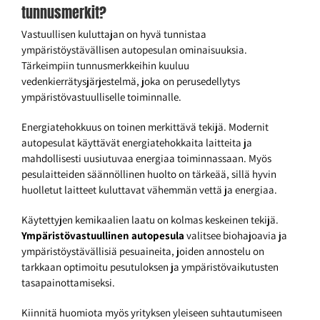
tunnusmerkit?
Vastuullisen kuluttajan on hyvä tunnistaa
ympäristöystävällisen autopesulan ominaisuuksia.
Tärkeimpiin tunnusmerkkeihin kuuluu
vedenkierrätysjärjestelmä, joka on perusedellytys
ympäristövastuulliselle toiminnalle.
Energiatehokkuus on toinen merkittävä tekijä. Modernit
autopesulat käyttävät energiatehokkaita laitteita ja
mahdollisesti uusiutuvaa energiaa toiminnassaan. Myös
pesulaitteiden säännöllinen huolto on tärkeää, sillä hyvin
huolletut laitteet kuluttavat vähemmän vettä ja energiaa.
Käytettyjen kemikaalien laatu on kolmas keskeinen tekijä.
Ympäristövastuullinen autopesula
valitsee biohajoavia ja
ympäristöystävällisiä pesuaineita, joiden annostelu on
tarkkaan optimoitu pesutuloksen ja ympäristövaikutusten
tasapainottamiseksi.
Kiinnitä huomiota myös yrityksen yleiseen suhtautumiseen