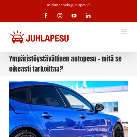
Skip
asiakaspalvelu@juhlapesu.fi
to
Facebook
Instagram
YouTube
LinkedIn
content
Ympäristöystävällinen autopesu – mitä se
oikeasti tarkoittaa?
Katso
kuvaa
isompana