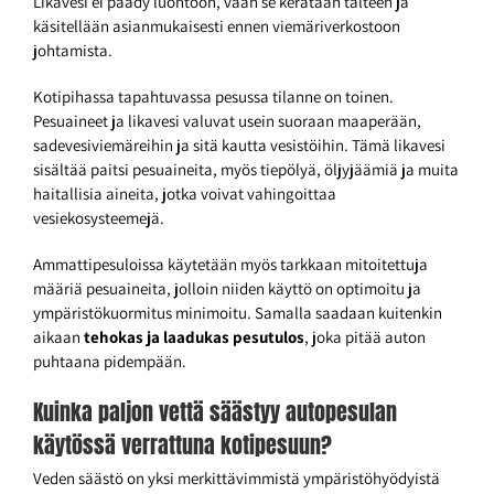
Likavesi ei päädy luontoon, vaan se kerätään talteen ja
käsitellään asianmukaisesti ennen viemäriverkostoon
johtamista.
Kotipihassa tapahtuvassa pesussa tilanne on toinen.
Pesuaineet ja likavesi valuvat usein suoraan maaperään,
sadevesiviemäreihin ja sitä kautta vesistöihin. Tämä likavesi
sisältää paitsi pesuaineita, myös tiepölyä, öljyjäämiä ja muita
haitallisia aineita, jotka voivat vahingoittaa
vesiekosysteemejä.
Ammattipesuloissa käytetään myös tarkkaan mitoitettuja
määriä pesuaineita, jolloin niiden käyttö on optimoitu ja
ympäristökuormitus minimoitu. Samalla saadaan kuitenkin
aikaan
tehokas ja laadukas pesutulos
, joka pitää auton
puhtaana pidempään.
Kuinka paljon vettä säästyy autopesulan
käytössä verrattuna kotipesuun?
Veden säästö on yksi merkittävimmistä ympäristöhyödyistä