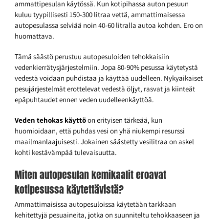
ammattipesulan käytössä. Kun kotipihassa auton pesuun
kuluu tyypillisesti 150-300 litraa vettä, ammattimaisessa
autopesulassa selviää noin 40-60 litralla autoa kohden. Ero on
huomattava.
Tämä säästö perustuu autopesuloiden tehokkaisiin
vedenkierrätysjärjestelmiin. Jopa 80-90% pesussa käytetystä
vedestä voidaan puhdistaa ja käyttää uudelleen. Nykyaikaiset
pesujärjestelmät erottelevat vedestä öljyt, rasvat ja kiinteät
epäpuhtaudet ennen veden uudelleenkäyttöä.
Veden tehokas käyttö
on erityisen tärkeää, kun
huomioidaan, että puhdas vesi on yhä niukempi resurssi
maailmanlaajuisesti. Jokainen säästetty vesilitraa on askel
kohti kestävämpää tulevaisuutta.
Miten autopesulan kemikaalit eroavat
kotipesussa käytettävistä?
Ammattimaisissa autopesuloissa käytetään tarkkaan
kehitettyjä pesuaineita, jotka on suunniteltu tehokkaaseen ja