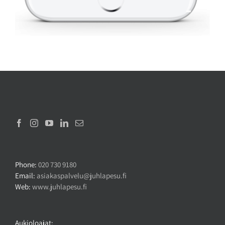
Phone:
020 730 9180
Email:
asiakaspalvelu@juhlapesu.fi
Web:
www.juhlapesu.fi
Aukioloajat: