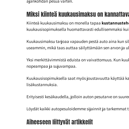
ajankohdan pesua varten.
Miksi kiinteä kuukausimaksu on kannattav
Kiinteä kuukausimaksu on monella tapaa
kustannusteh
kuukausisopimuksella huomattavasti edullisemmaksi kuin
Kuukausimaksu tarjoaa vapauden pestä auto aina kun sill
useammin, mikä taas auttaa säilyttämään sen arvon ja 
Yksi merkittävimmistä eduista on vaivattomuus. Kun kuuk
nopeampaa ja sujuvampaa.
Kuukausisopimuksella saat myös joustavuutta käyttää ka
lisäkustannuksia.
Erityisesti kesäkaudella, jolloin auton pesutarve on suu
Löydät kaikki autopesuloidemme sijainnit ja tarkemmat 
Aiheeseen liittyvät artikkelit