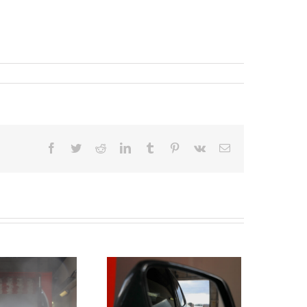
Facebook
Twitter
Reddit
LinkedIn
Tumblr
Pinterest
Vk
Sähköposti