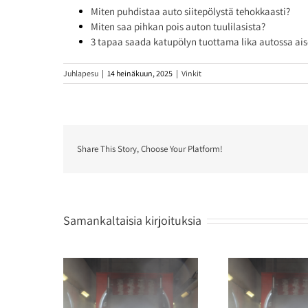
Miten puhdistaa auto siitepölystä tehokkaasti?
Miten saa pihkan pois auton tuulilasista?
3 tapaa saada katupölyn tuottama lika autossa ais
Juhlapesu
|
14 heinäkuun, 2025
|
Vinkit
Share This Story, Choose Your Platform!
Samankaltaisia kirjoituksia