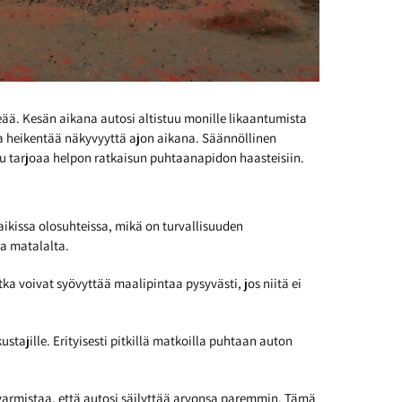
eää. Kesän aikana autosi altistuu monille likaantumista
a ja heikentää näkyvyyttä ajon aikana. Säännöllinen
u tarjoaa helpon ratkaisun puhtaanapidon haasteisiin.
ikissa olosuhteissa, mikä on turvallisuuden
sa matalalta.
ka voivat syövyttää maalipintaa pysyvästi, jos niitä ei
jille. Erityisesti pitkillä matkoilla puhtaan auton
 varmistaa, että autosi säilyttää arvonsa paremmin. Tämä