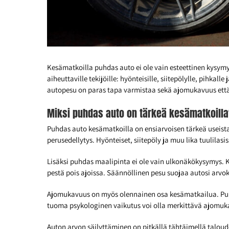
Kesämatkoilla puhdas auto ei ole vain esteettinen kysymy
aiheuttaville tekijöille: hyönteisille, siitepölylle, pihk
autopesu on paras tapa varmistaa sekä ajomukavuus että 
Miksi puhdas auto on tärkeä kesämatkoill
Puhdas auto kesämatkoilla on ensiarvoisen tärkeä useista
perusedellytys. Hyönteiset, siitepöly ja muu lika tuulila
Lisäksi puhdas maalipinta ei ole vain ulkonäkökysymys. Ke
pestä pois ajoissa. Säännöllinen pesu suojaa autosi arvoka
Ajomukavuus on myös olennainen osa kesämatkailua. Puhda
tuoma psykologinen vaikutus voi olla merkittävä ajomu
Auton arvon säilyttäminen on pitkällä tähtäimellä taloud