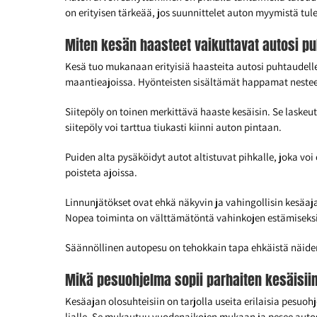
on erityisen tärkeää, jos suunnittelet auton myymistä tul
Miten kesän haasteet vaikuttavat autosi p
Kesä tuo mukanaan erityisiä haasteita autosi puhtaudell
maantieajoissa. Hyönteisten sisältämät happamat nestee
Siitepöly on toinen merkittävä haaste kesäisin. Se laske
siitepöly voi tarttua tiukasti kiinni auton pintaan.
Puiden alta pysäköidyt autot altistuvat pihkalle, joka voi 
poisteta ajoissa.
Linnunjätökset ovat ehkä näkyvin ja vahingollisin kesäa
Nopea toiminta on välttämätöntä vahinkojen estämiseksi
Säännöllinen autopesu on tehokkain tapa ehkäistä näiden
Mikä pesuohjelma sopii parhaiten kesäisiin
Kesäajan olosuhteisiin on tarjolla useita erilaisia pesuoh
lialle. Se mukautuu vuodenaikojen mukaan ja pesee autosi 