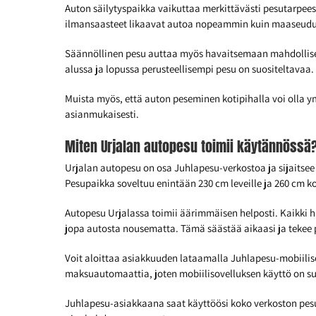
Auton säilytyspaikka vaikuttaa merkittävästi pesutarpees
ilmansaasteet likaavat autoa nopeammin kuin maaseudu
Säännöllinen pesu auttaa myös havaitsemaan mahdolliset 
alussa ja lopussa perusteellisempi pesu on suositeltavaa.
Muista myös, että auton peseminen kotipihalla voi olla y
asianmukaisesti.
Miten Urjalan autopesu toimii käytännössä
Urjalan autopesu on osa Juhlapesu-verkostoa ja sijaitsee
Pesupaikka soveltuu enintään 230 cm leveille ja 260 cm ko
Autopesu Urjalassa toimii äärimmäisen helposti. Kaikki h
jopa autosta nousematta. Tämä säästää aikaasi ja teke
Voit aloittaa asiakkuuden lataamalla Juhlapesu-mobiiliso
maksuautomaattia, joten mobiilisovelluksen käyttö on su
Juhlapesu-asiakkaana saat käyttöösi koko verkoston pesu