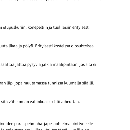
etupuskuriin, konepeltiin ja tuulilasiin erityisesti
a likaa ja pölyä. Erityisesti kosteissa olosuhteissa
 saattaa jättää pysyviä jälkiä maalipintaan, jos sitä ei
nnan läpi jopa muutamassa tunnissa kuumalla säällä.
 sitä vähemmän vahinkoa se ehtii aiheuttaa.
noiden paras pehmoharjapesuohjelma pinttyneelle
a palauttaa sen kiillon. Valitse tämä, kun lika on