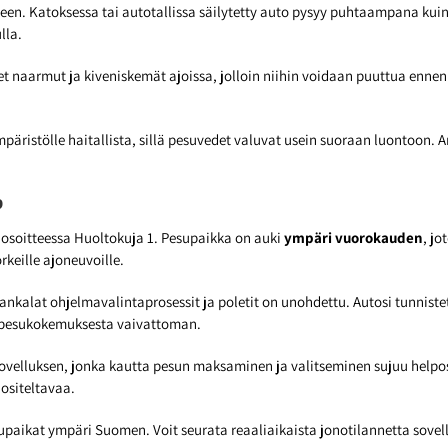
een. Katoksessa tai autotallissa säilytetty auto pysyy puhtaampana kui
lla.
naarmut ja kiveniskemät ajoissa, jolloin niihin voidaan puuttua ennen
mpäristölle haitallista, sillä pesuvedet valuvat usein suoraan luontoon
?
 osoitteessa Huoltokuja 1. Pesupaikka on auki
ympäri vuorokauden
, jo
rkeille ajoneuvoille.
ankalat ohjelmavalintaprosessit ja poletit on unohdettu. Autosi tunniste
e pesukokemuksesta vaivattoman.
velluksen, jonka kautta pesun maksaminen ja valitseminen sujuu helposti
ositeltavaa.
paikat ympäri Suomen. Voit seurata reaaliaikaista jonotilannetta sove