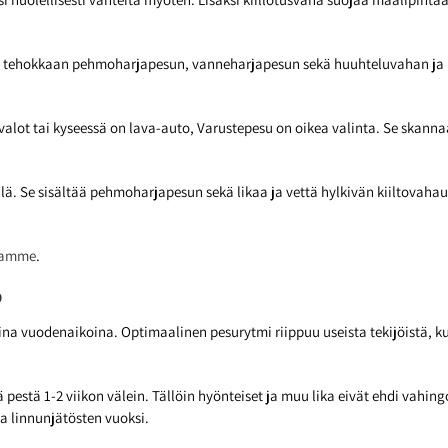
ää tehokkaan pehmoharjapesun, vanneharjapesun sekä huuhteluvahan ja k
tovalot tai kyseessä on lava-auto, Varustepesu on oikea valinta. Se skan
lä. Se sisältää pehmoharjapesun sekä likaa ja vettä hylkivän kiiltovah
llamme
.
?
na vuodenaikoina. Optimaalinen pesurytmi riippuu useista tekijöistä, ku
yvä pestä 1-2 viikon välein. Tällöin hyönteiset ja muu lika eivät ehdi vah
ja linnunjätösten vuoksi.