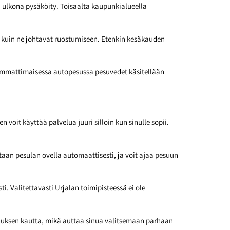
n ulkona pysäköity. Toisaalta kaupunkialueella
 kuin ne johtavat ruostumiseen. Etenkin kesäkauden
. Ammattimaisessa autopesussa pesuvedet käsitellään
ten voit käyttää palvelua juuri silloin kun sinulle sopii.
taan pesulan ovella automaattisesti, ja voit ajaa pesuun
. Valitettavasti Urjalan toimipisteessä ei ole
lluksen kautta, mikä auttaa sinua valitsemaan parhaan