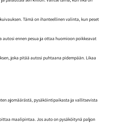
uivauksen. Tämä on ihanteellinen valinta, kun peset
naa autosi ennen pesua ja ottaa huomioon poikkeavat
auksen, joka pitää autosi puhtaana pidempään. Likaa
ten ajomäärästä, pysäköintipaikasta ja vallitsevista
ingoittaa maalipintaa. Jos auto on pysäköitynä paljon