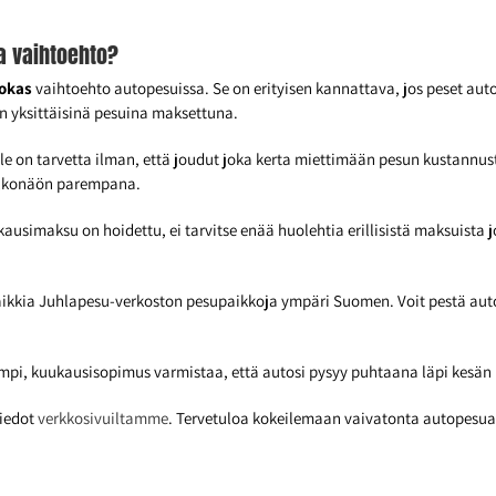
a vaihtoehto?
okas
vaihtoehto autopesuissa. Se on erityisen kannattava, jos peset au
 yksittäisinä pesuina maksettuna.
e on tarvetta ilman, että joudut joka kerta miettimään pesun kustannust
ulkonäön parempana.
ausimaksu on hoidettu, ei tarvitse enää huolehtia erillisistä maksuista
ikkia Juhlapesu-verkoston pesupaikkoja ympäri Suomen. Voit pestä aut
rempi, kuukausisopimus varmistaa, että autosi pysyy puhtaana läpi kesän 
tiedot
verkkosivuiltamme
. Tervetuloa kokeilemaan vaivatonta autopesua