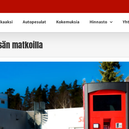
kkaaksi
Autopesulat
Kokemuksia
Hinnasto
Yht
esän matkoilla