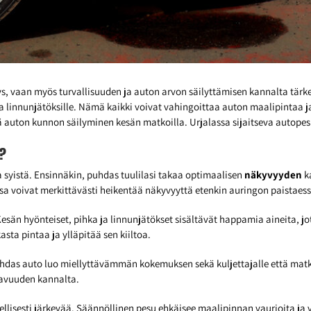
s, vaan myös turvallisuuden ja auton arvon säilyttämisen kannalta tärk
alle ja linnunjätöksille. Nämä kaikki voivat vahingoittaa auton maalipinta
auton kunnon säilyminen kesän matkoilla. Urjalassa sijaitseva autopes
a?
 syistä. Ensinnäkin, puhdas tuulilasi takaa optimaalisen
näkyvyyden
ka
sissa voivat merkittävästi heikentää näkyvyyttä etenkin auringon paistaes
sän hyönteiset, pihka ja linnunjätökset sisältävät happamia aineita, jot
sta pintaa ja ylläpitää sen kiiltoa.
s auto luo miellyttävämmän kokemuksen sekä kuljettajalle että matkusta
kavuuden kannalta.
ellisesti järkevää. Säännöllinen pesu ehkäisee maalipinnan vaurioita ja