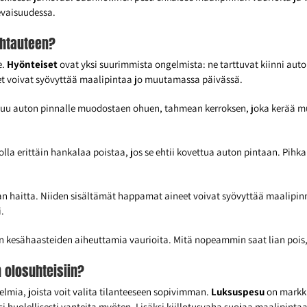
evaisuudessa.
uhtauteen?
e.
Hyönteiset
ovat yksi suurimmista ongelmista: ne tarttuvat kiinni auton 
t voivat syövyttää maalipintaa jo muutamassa päivässä.
utuu auton pinnalle muodostaen ohuen, tahmean kerroksen, joka kerää muut
olla erittäin hankalaa poistaa, jos se ehtii kovettua auton pintaan. Pihka
jan haitta. Niiden sisältämät happamat aineet voivat syövyttää maalipi
.
 kesähaasteiden aiheuttamia vaurioita. Mitä nopeammin saat lian pois,
 olosuhteisiin?
jelmia, joista voit valita tilanteeseen sopivimman.
Luksuspesu
on markki
huolellisesti vanteita myöten. Lisäksi kiillotusvaha suojaa maalipintaa j