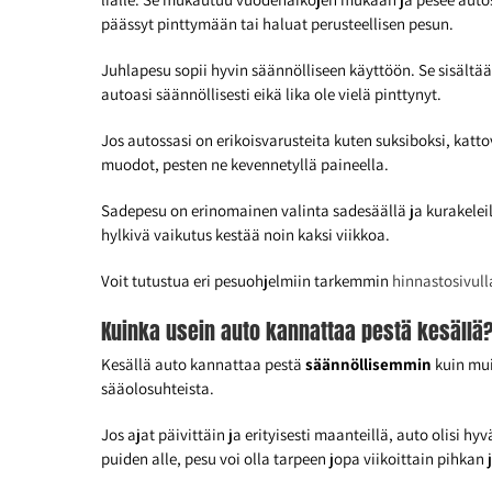
päässyt pinttymään tai haluat perusteellisen pesun.
Juhlapesu sopii hyvin säännölliseen käyttöön. Se sisält
autoasi säännöllisesti eikä lika ole vielä pinttynyt.
Jos autossasi on erikoisvarusteita kuten suksiboksi, kat
muodot, pesten ne kevennetyllä paineella.
Sadepesu on erinomainen valinta sadesäällä ja kurakeleil
hylkivä vaikutus kestää noin kaksi viikkoa.
Voit tutustua eri pesuohjelmiin tarkemmin
hinnastosivu
Kuinka usein auto kannattaa pestä kesällä
Kesällä auto kannattaa pestä
säännöllisemmin
kuin mui
sääolosuhteista.
Jos ajat päivittäin ja erityisesti maanteillä, auto olisi h
puiden alle, pesu voi olla tarpeen jopa viikoittain pihkan 