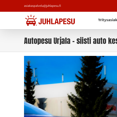
Skip
asiakaspalvelu@juhlapesu.fi
to
content
Yritysasia
Autopesu Urjala – siisti auto k
Katso
kuvaa
isompana