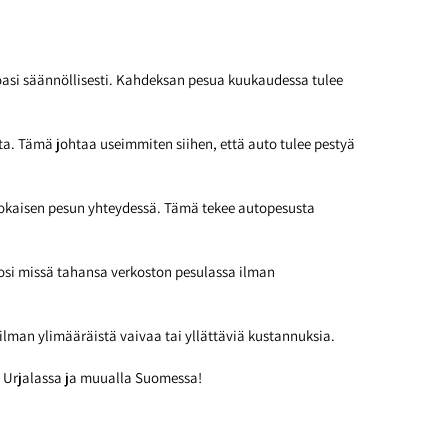
toasi säännöllisesti. Kahdeksan pesua kuukaudessa tulee
a. Tämä johtaa useimmiten siihen, että auto tulee pestyä
 jokaisen pesun yhteydessä. Tämä tekee autopesusta
osi missä tahansa verkoston pesulassa ilman
ilman ylimääräistä vaivaa tai yllättäviä kustannuksia.
 Urjalassa ja muualla Suomessa!