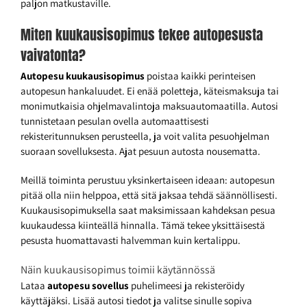
paljon matkustaville.
Miten kuukausisopimus tekee autopesusta
vaivatonta?
Autopesu kuukausisopimus
poistaa kaikki perinteisen
autopesun hankaluudet. Ei enää poletteja, käteismaksuja tai
monimutkaisia ohjelmavalintoja maksuautomaatilla. Autosi
tunnistetaan pesulan ovella automaattisesti
rekisteritunnuksen perusteella, ja voit valita pesuohjelman
suoraan sovelluksesta. Ajat pesuun autosta nousematta.
Meillä toiminta perustuu yksinkertaiseen ideaan: autopesun
pitää olla niin helppoa, että sitä jaksaa tehdä säännöllisesti.
Kuukausisopimuksella saat maksimissaan kahdeksan pesua
kuukaudessa kiinteällä hinnalla. Tämä tekee yksittäisestä
pesusta huomattavasti halvemman kuin kertalippu.
Näin kuukausisopimus toimii käytännössä
Lataa
autopesu sovellus
puhelimeesi ja rekisteröidy
käyttäjäksi. Lisää autosi tiedot ja valitse sinulle sopiva