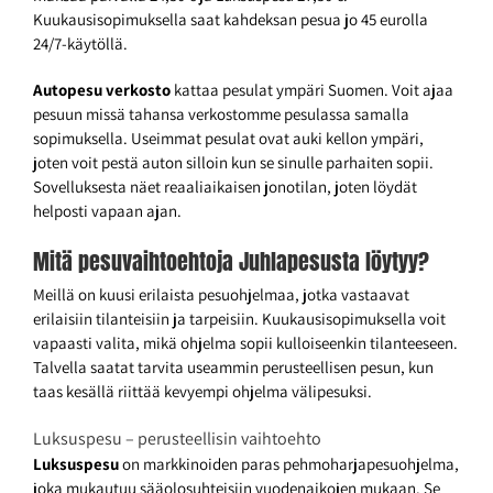
Kuukausisopimuksella saat kahdeksan pesua jo 45 eurolla
24/7-käytöllä.
Autopesu verkosto
kattaa pesulat ympäri Suomen. Voit ajaa
pesuun missä tahansa verkostomme pesulassa samalla
sopimuksella. Useimmat pesulat ovat auki kellon ympäri,
joten voit pestä auton silloin kun se sinulle parhaiten sopii.
Sovelluksesta näet reaaliaikaisen jonotilan, joten löydät
helposti vapaan ajan.
Mitä pesuvaihtoehtoja Juhlapesusta löytyy?
Meillä on kuusi erilaista pesuohjelmaa, jotka vastaavat
erilaisiin tilanteisiin ja tarpeisiin. Kuukausisopimuksella voit
vapaasti valita, mikä ohjelma sopii kulloiseenkin tilanteeseen.
Talvella saatat tarvita useammin perusteellisen pesun, kun
taas kesällä riittää kevyempi ohjelma välipesuksi.
Luksuspesu – perusteellisin vaihtoehto
Luksuspesu
on markkinoiden paras pehmoharjapesuohjelma,
joka mukautuu sääolosuhteisiin vuodenaikojen mukaan. Se