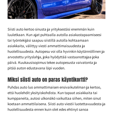
Siisti auto kertoo sinusta ja yrityksestäsi enemmän kuin
luuletkaan. Kun ajat puhtaalla autolla asiakastapaamiseesi
tai työntekijäsi saapuu siistillä autolla kohtaamaan
asiakkaita, välittyy viesti ammattimaisuudesta ja
huolellisuudesta. Autopesu voi olla hyvinkin käytännöllinen ja
arvostettu yrityslahja, joka hyödyttää vastaanottajaa joka
päivä. Kuukausisopimus tekee autopesusta vaivatonta ja
pitää auton edustavana läpi vuoden.
Miksi siisti auto on paras käyntikortti?
Puhdas auto luo ammattimaisen ensivaikutelman ja kertoo,
että huolehdit yksityiskohdista. Kun tapaat asiakkaita tai
kumppaneita, autosi ulkonäkö vaikuttaa siihen, miten sinut
koetaan ammattilaisena. Siisti auto viestii luotettavuudesta ja
huolellisuudesta ennen kuin olet edes ehtinyt sanoa