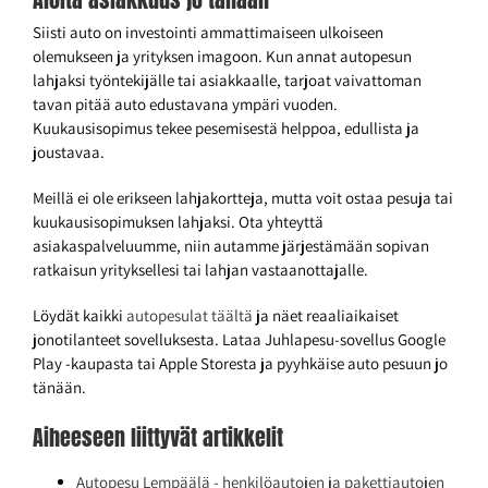
Siisti auto on investointi ammattimaiseen ulkoiseen
olemukseen ja yrityksen imagoon. Kun annat autopesun
lahjaksi työntekijälle tai asiakkaalle, tarjoat vaivattoman
tavan pitää auto edustavana ympäri vuoden.
Kuukausisopimus tekee pesemisestä helppoa, edullista ja
joustavaa.
Meillä ei ole erikseen lahjakortteja, mutta voit ostaa pesuja tai
kuukausisopimuksen lahjaksi. Ota yhteyttä
asiakaspalveluumme, niin autamme järjestämään sopivan
ratkaisun yrityksellesi tai lahjan vastaanottajalle.
Löydät kaikki
autopesulat täältä
ja näet reaaliaikaiset
jonotilanteet sovelluksesta. Lataa Juhlapesu-sovellus Google
Play -kaupasta tai Apple Storesta ja pyyhkäise auto pesuun jo
tänään.
Aiheeseen liittyvät artikkelit
Autopesu Lempäälä - henkilöautojen ja pakettiautojen