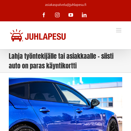
Skip
asiakaspalvelu@juhlapesu.fi
to
Facebook
Instagram
YouTube
LinkedIn
content
Lahja työntekijälle tai asiakkaalle – siisti
auto on paras käyntikortti
Katso
kuvaa
isompana