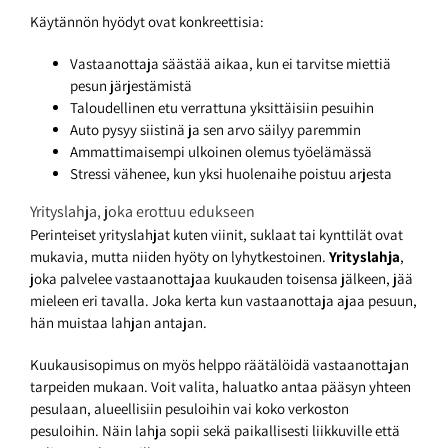
Käytännön hyödyt ovat konkreettisia:
Vastaanottaja säästää aikaa, kun ei tarvitse miettiä
pesun järjestämistä
Taloudellinen etu verrattuna yksittäisiin pesuihin
Auto pysyy siistinä ja sen arvo säilyy paremmin
Ammattimaisempi ulkoinen olemus työelämässä
Stressi vähenee, kun yksi huolenaihe poistuu arjesta
Yrityslahja, joka erottuu edukseen
Perinteiset yrityslahjat kuten viinit, suklaat tai kynttilät ovat
mukavia, mutta niiden hyöty on lyhytkestoinen.
Yrityslahja
,
joka palvelee vastaanottajaa kuukauden toisensa jälkeen, jää
mieleen eri tavalla. Joka kerta kun vastaanottaja ajaa pesuun,
hän muistaa lahjan antajan.
Kuukausisopimus on myös helppo räätälöidä vastaanottajan
tarpeiden mukaan. Voit valita, haluatko antaa pääsyn yhteen
pesulaan, alueellisiin pesuloihin vai koko verkoston
pesuloihin. Näin lahja sopii sekä paikallisesti liikkuville että