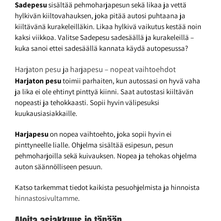
Sadepesu
sisältää pehmoharjapesun sekä likaa ja vettä
hylkivän kiiltovahauksen, joka pitää autosi puhtaana ja
kiiltävänä kurakeleilläkin. Likaa hylkivä vaikutus kestää noin
kaksi viikkoa. Valitse Sadepesu sadesäällä ja kurakeleillä –
kuka sanoi ettei sadesäällä kannata käydä autopesussa?
Harjaton pesu ja harjapesu – nopeat vaihtoehdot
Harjaton pesu
toimii parhaiten, kun autossasi on hyvä vaha
ja lika ei ole ehtinyt pinttyä kiinni. Saat autostasi kiiltävän
nopeasti ja tehokkaasti. Sopii hyvin välipesuksi
kuukausiasiakkaille.
Harjapesu
on nopea vaihtoehto, joka sopii hyvin ei
pinttyneelle lialle. Ohjelma sisältää esipesun, pesun
pehmoharjoilla sekä kuivauksen. Nopea ja tehokas ohjelma
auton säännölliseen pesuun.
Katso tarkemmat tiedot kaikista pesuohjelmista ja hinnoista
hinnastosivultamme
.
Aloita asiakkuus jo tänään