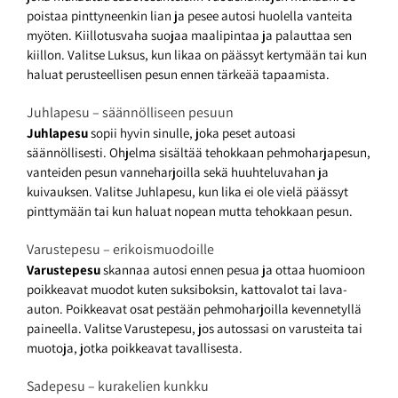
poistaa pinttyneenkin lian ja pesee autosi huolella vanteita
myöten. Kiillotusvaha suojaa maalipintaa ja palauttaa sen
kiillon. Valitse Luksus, kun likaa on päässyt kertymään tai kun
haluat perusteellisen pesun ennen tärkeää tapaamista.
Juhlapesu – säännölliseen pesuun
Juhlapesu
sopii hyvin sinulle, joka peset autoasi
säännöllisesti. Ohjelma sisältää tehokkaan pehmoharjapesun,
vanteiden pesun vanneharjoilla sekä huuhteluvahan ja
kuivauksen. Valitse Juhlapesu, kun lika ei ole vielä päässyt
pinttymään tai kun haluat nopean mutta tehokkaan pesun.
Varustepesu – erikoismuodoille
Varustepesu
skannaa autosi ennen pesua ja ottaa huomioon
poikkeavat muodot kuten suksiboksin, kattovalot tai lava-
auton. Poikkeavat osat pestään pehmoharjoilla kevennetyllä
paineella. Valitse Varustepesu, jos autossasi on varusteita tai
muotoja, jotka poikkeavat tavallisesta.
Sadepesu – kurakelien kunkku