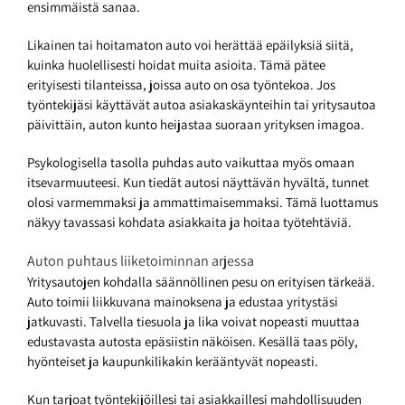
ensimmäistä sanaa.
Likainen tai hoitamaton auto voi herättää epäilyksiä siitä,
kuinka huolellisesti hoidat muita asioita. Tämä pätee
erityisesti tilanteissa, joissa auto on osa työntekoa. Jos
työntekijäsi käyttävät autoa asiakaskäynteihin tai yritysautoa
päivittäin, auton kunto heijastaa suoraan yrityksen imagoa.
Psykologisella tasolla puhdas auto vaikuttaa myös omaan
itsevarmuuteesi. Kun tiedät autosi näyttävän hyvältä, tunnet
olosi varmemmaksi ja ammattimaisemmaksi. Tämä luottamus
näkyy tavassasi kohdata asiakkaita ja hoitaa työtehtäviä.
Auton puhtaus liiketoiminnan arjessa
Yritysautojen kohdalla säännöllinen pesu on erityisen tärkeää.
Auto toimii liikkuvana mainoksena ja edustaa yritystäsi
jatkuvasti. Talvella tiesuola ja lika voivat nopeasti muuttaa
edustavasta autosta epäsiistin näköisen. Kesällä taas pöly,
hyönteiset ja kaupunkilikakin kerääntyvät nopeasti.
Kun tarjoat työntekijöillesi tai asiakkaillesi mahdollisuuden