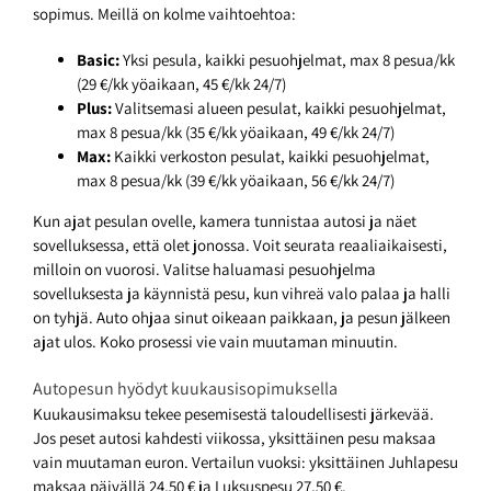
sopimus. Meillä on kolme vaihtoehtoa:
Basic:
Yksi pesula, kaikki pesuohjelmat, max 8 pesua/kk
(29 €/kk yöaikaan, 45 €/kk 24/7)
Plus:
Valitsemasi alueen pesulat, kaikki pesuohjelmat,
max 8 pesua/kk (35 €/kk yöaikaan, 49 €/kk 24/7)
Max:
Kaikki verkoston pesulat, kaikki pesuohjelmat,
max 8 pesua/kk (39 €/kk yöaikaan, 56 €/kk 24/7)
Kun ajat pesulan ovelle, kamera tunnistaa autosi ja näet
sovelluksessa, että olet jonossa. Voit seurata reaaliaikaisesti,
milloin on vuorosi. Valitse haluamasi pesuohjelma
sovelluksesta ja käynnistä pesu, kun vihreä valo palaa ja halli
on tyhjä. Auto ohjaa sinut oikeaan paikkaan, ja pesun jälkeen
ajat ulos. Koko prosessi vie vain muutaman minuutin.
Autopesun hyödyt kuukausisopimuksella
Kuukausimaksu tekee pesemisestä taloudellisesti järkevää.
Jos peset autosi kahdesti viikossa, yksittäinen pesu maksaa
vain muutaman euron. Vertailun vuoksi: yksittäinen Juhlapesu
maksaa päivällä 24,50 € ja Luksuspesu 27,50 €.