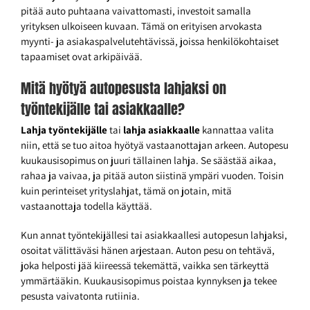
pitää auto puhtaana vaivattomasti, investoit samalla
yrityksen ulkoiseen kuvaan. Tämä on erityisen arvokasta
myynti- ja asiakaspalvelutehtävissä, joissa henkilökohtaiset
tapaamiset ovat arkipäivää.
Mitä hyötyä autopesusta lahjaksi on
työntekijälle tai asiakkaalle?
Lahja työntekijälle
tai
lahja asiakkaalle
kannattaa valita
niin, että se tuo aitoa hyötyä vastaanottajan arkeen. Autopesu
kuukausisopimus on juuri tällainen lahja. Se säästää aikaa,
rahaa ja vaivaa, ja pitää auton siistinä ympäri vuoden. Toisin
kuin perinteiset yrityslahjat, tämä on jotain, mitä
vastaanottaja todella käyttää.
Kun annat työntekijällesi tai asiakkaallesi autopesun lahjaksi,
osoitat välittäväsi hänen arjestaan. Auton pesu on tehtävä,
joka helposti jää kiireessä tekemättä, vaikka sen tärkeyttä
ymmärtääkin. Kuukausisopimus poistaa kynnyksen ja tekee
pesusta vaivatonta rutiinia.