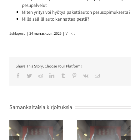
pesupalvelut
Miten yritys voi hyötyä pakettiauton pesusopimuksesta?
Millä säällä auto kannattaa pestä?
Juhlapesu
|
24 marraskuun, 2025
|
Vinkit
Share This Story, Choose Your Platform!
Facebook
Twitter
Reddit
LinkedIn
Tumblr
Pinterest
Vk
Sähköposti
Samankaltaisia kirjoituksia