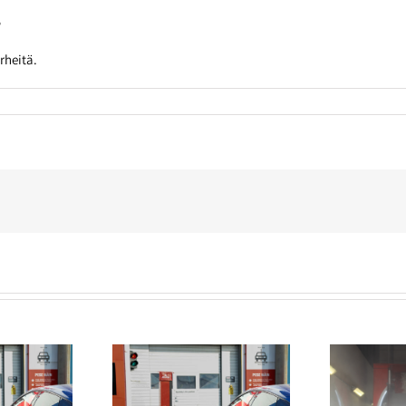
?
rheitä.
n autopesusopimus