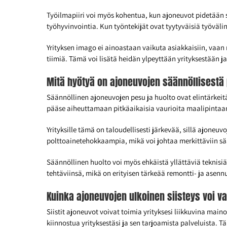
Työilmapiiri voi myös kohentua, kun ajoneuvot pidetään 
työhyvinvointia. Kun työntekijät ovat tyytyväisiä työvä
Yrityksen imago ei ainoastaan vaikuta asiakkaisiin, vaan
tiimiä. Tämä voi lisätä heidän ylpeyttään yrityksestään 
Mitä hyötyä on ajoneuvojen säännöllisestä 
Säännöllinen ajoneuvojen pesu ja huolto ovat elintärkeit
pääse aiheuttamaan pitkäaikaisia vaurioita maalipintaan 
Yrityksille tämä on taloudellisesti järkevää, sillä ajon
polttoainetehokkaampia, mikä voi johtaa merkittäviin sää
Säännöllinen huolto voi myös ehkäistä yllättäviä teknisi
tehtäviinsä, mikä on erityisen tärkeää remontti- ja asenn
Kuinka ajoneuvojen ulkoinen siisteys voi v
Siistit ajoneuvot voivat toimia yrityksesi liikkuvina main
kiinnostua yrityksestäsi ja sen tarjoamista palveluista. 