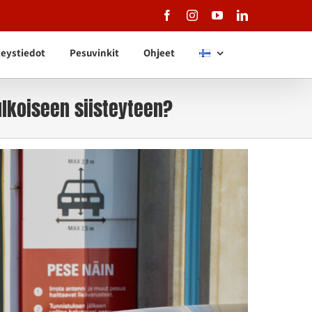
Facebook
Instagram
YouTube
LinkedIn
eystiedot
Pesuvinkit
Ohjeet
lkoiseen siisteyteen?