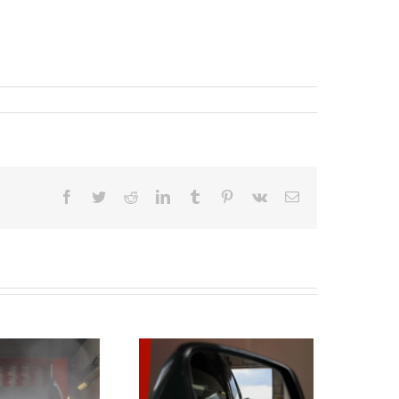
Facebook
Twitter
Reddit
LinkedIn
Tumblr
Pinterest
Vk
Sähköposti