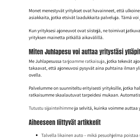
Monet menestyvät yritykset ovat havainneet, että ulkoine
asiakkaita, jotka etsivät laadukkaita palveluja. Tämä vo
Kun yrityksesi ajoneuvot ovat siistejä, ne toimivat jat
yrityksen mainetta pitkällä aikavälillä.
Miten Juhlapesu voi auttaa yritystäsi ylläp
Me Juhlapesussa
tarjoamme ratkaisuja
, jotka tekevät a
takaavat, että ajoneuvosi pysyvät aina puhtaina ilman y
ovella.
Palvelumme on suunniteltu erityisesti yrityksille, jotka
ratkaisumme skaalautuvat tarpeidesi mukaan. Automatisoi
Tutustu sijainteihimme
ja selvitä, kuinka voimme auttaa 
Aiheeseen liittyvät artikkelit
Talvella likainen auto – mikä pesuohjelma poistaa