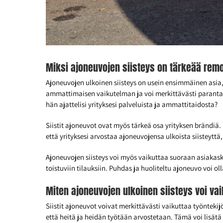
Miksi ajoneuvojen siisteys on tärkeää remo
Ajoneuvojen ulkoinen siisteys on usein ensimmäinen asia,
ammattimaisen vaikutelman ja voi merkittävästi parantaa 
hän ajattelisi yrityksesi palveluista ja ammattitaidosta?
Siistit ajoneuvot ovat myös tärkeä osa yrityksen brändiä.
että yrityksesi arvostaa ajoneuvojensa ulkoista siisteytt
Ajoneuvojen siisteys voi myös vaikuttaa suoraan asiakasko
toistuviin tilauksiin. Puhdas ja huoliteltu ajoneuvo voi olla
Miten ajoneuvojen ulkoinen siisteys voi va
Siistit ajoneuvot voivat merkittävästi vaikuttaa työnteki
että heitä ja heidän työtään arvostetaan. Tämä voi lisät