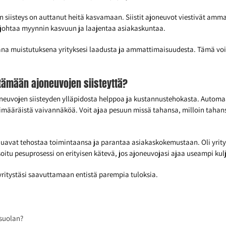
n siisteys on auttanut heitä kasvamaan. Siistit ajoneuvot viestivät amm
i johtaa myynnin kasvuun ja laajentaa asiakaskuntaa.
kuvana muistutuksena yrityksesi laadusta ja ammattimaisuudesta. Tämä 
itämään ajoneuvojen siisteyttä?
joneuvojen siisteyden ylläpidosta helppoa ja kustannustehokasta. Automa
limääräistä vaivannäköä. Voit ajaa pesuun missä tahansa, milloin tahans
 haluavat tehostaa toimintaansa ja parantaa asiakaskokemustaan. Oli yrit
tu pesuprosessi on erityisen kätevä, jos ajoneuvojasi ajaa useampi kulj
yritystäsi saavuttamaan entistä parempia tuloksia.
 suolan?