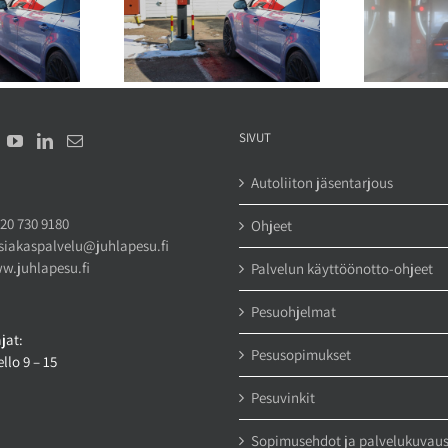
Mitä hyötyä yritysasiakkaalle
aiten pk-yritykselle,
V
on keskitetystä
la on useampi
t
autopesusopimuksesta?
akettiauto?
SIVUT
Autoliiton jäsentarjous
20 730 9180
Ohjeet
siakaspalvelu@juhlapesu.fi
w.juhlapesu.fi
Palvelun käyttöönotto-ohjeet
Pesuohjelmat
jat:
Pesusopimukset
llo 9 – 15
Pesuvinkit
Sopimusehdot ja palvelukuvau