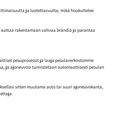
attimaisuutta ja luotettavuutta, mikä houkuttelee
voi auttaa rakentamaan vahvaa brändiä ja parantaa
attiset pesuprosessit ja laaja pesulaverkostomme
a, ja ajoneuvosi tunnistetaan automaattisesti pesulan
ykselläsi sitten muutama auto tai suuri ajoneuvokanta,
ettaja.