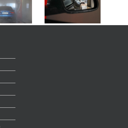
oiko pakettiauton pestä
avallisessa autopesussa?
s