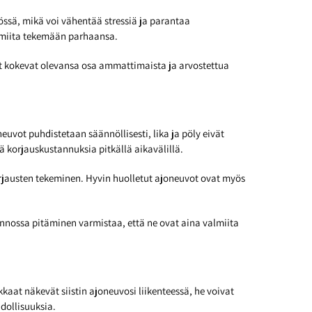
ssä, mikä voi vähentää stressiä ja parantaa
almiita tekemään parhaansa.
jät kokevat olevansa osa ammattimaista ja arvostettua
uvot puhdistetaan säännöllisesti, lika ja pöly eivät
 korjauskustannuksia pitkällä aikavälillä.
korjausten tekeminen. Hyvin huolletut ajoneuvot ovat myös
unnossa pitäminen varmistaa, että ne ovat aina valmiita
kkaat näkevät siistin ajoneuvosi liikenteessä, he voivat
dollisuuksia.