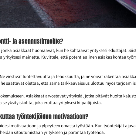
ntti- ja asennusfirmoille?
 jonka asiakkaat huomaavat, kun he kohtaavat yrityksesi edustajat. Siist
yrityksesi mainetta. Kuvittele, että potentiaalinen asiakas kohtaa työ
 Ne viestivät luotettavuutta ja tehokkuutta, ja ne voivat rakentaa asiak
ä, he saattavat olettaa, että sama tarkkaavaisuus ulottuu myös tarjoamiis
kemukseen. Asiakkaat arvostavat yrityksiä, jotka pitävät huolta kalustost
 se yksityiskohta, joka erottaa yrityksesi kilpailijoista.
ikuttaa työntekijöiden motivaatioon?
jöidesi motivaatioon ja ylpeyteen omasta työstään. Kun työntekijät ajavat
ä heidän sitoutumistaan yritykseen ja parantaa työtehoa.