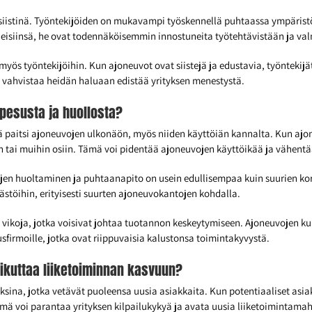
siistinä. Työntekijöiden on mukavampi työskennellä puhtaassa ympäristö
lineisiinsä, he ovat todennäköisemmin innostuneita työtehtävistään ja v
 myös työntekijöihin. Kun ajoneuvot ovat siistejä ja edustavia, työnteki
ja vahvistaa heidän haluaan edistää yrityksen menestystä.
pesusta ja huollosta?
ä paitsi ajoneuvojen ulkonäön, myös niiden käyttöiän kannalta. Kun ajone
tai muihin osiin. Tämä voi pidentää ajoneuvojen käyttöikää ja vähentää
euvojen huoltaminen ja puhtaanapito on usein edullisempaa kuin suurien 
stöihin, erityisesti suurten ajoneuvokantojen kohdalla.
ä vikoja, jotka voisivat johtaa tuotannon keskeytymiseen. Ajoneuvojen k
usfirmoille, jotka ovat riippuvaisia kalustonsa toimintakyvystä.
aikuttaa liiketoiminnan kasvuun?
oksina, jotka vetävät puoleensa uusia asiakkaita. Kun potentiaaliset asia
Tämä voi parantaa yrityksen kilpailukykyä ja avata uusia liiketoimintamah