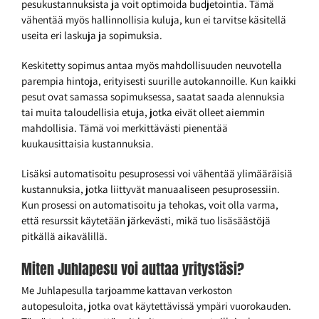
pesukustannuksista ja voit optimoida budjetointia. Tämä
vähentää myös hallinnollisia kuluja, kun ei tarvitse käsitellä
useita eri laskuja ja sopimuksia.
Keskitetty sopimus antaa myös mahdollisuuden neuvotella
parempia hintoja, erityisesti suurille autokannoille. Kun kaikki
pesut ovat samassa sopimuksessa, saatat saada alennuksia
tai muita taloudellisia etuja, jotka eivät olleet aiemmin
mahdollisia. Tämä voi merkittävästi pienentää
kuukausittaisia kustannuksia.
Lisäksi automatisoitu pesuprosessi voi vähentää ylimääräisiä
kustannuksia, jotka liittyvät manuaaliseen pesuprosessiin.
Kun prosessi on automatisoitu ja tehokas, voit olla varma,
että resurssit käytetään järkevästi, mikä tuo lisäsäästöjä
pitkällä aikavälillä.
Miten Juhlapesu voi auttaa yritystäsi?
Me Juhlapesulla tarjoamme kattavan verkoston
autopesuloita, jotka ovat käytettävissä ympäri vuorokauden.