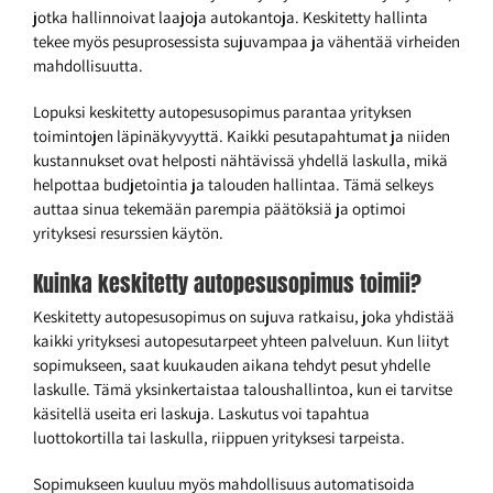
jotka hallinnoivat laajoja autokantoja. Keskitetty hallinta
tekee myös pesuprosessista sujuvampaa ja vähentää virheiden
mahdollisuutta.
Lopuksi keskitetty autopesusopimus parantaa yrityksen
toimintojen läpinäkyvyyttä. Kaikki pesutapahtumat ja niiden
kustannukset ovat helposti nähtävissä yhdellä laskulla, mikä
helpottaa budjetointia ja talouden hallintaa. Tämä selkeys
auttaa sinua tekemään parempia päätöksiä ja optimoi
yrityksesi resurssien käytön.
Kuinka keskitetty autopesusopimus toimii?
Keskitetty autopesusopimus on sujuva ratkaisu, joka yhdistää
kaikki yrityksesi autopesutarpeet yhteen palveluun. Kun liityt
sopimukseen, saat kuukauden aikana tehdyt pesut yhdelle
laskulle. Tämä yksinkertaistaa taloushallintoa, kun ei tarvitse
käsitellä useita eri laskuja. Laskutus voi tapahtua
luottokortilla tai laskulla, riippuen yrityksesi tarpeista.
Sopimukseen kuuluu myös mahdollisuus automatisoida