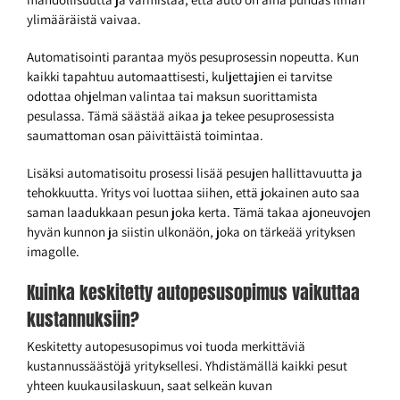
ylimääräistä vaivaa.
Automatisointi parantaa myös pesuprosessin nopeutta. Kun
kaikki tapahtuu automaattisesti, kuljettajien ei tarvitse
odottaa ohjelman valintaa tai maksun suorittamista
pesulassa. Tämä säästää aikaa ja tekee pesuprosessista
saumattoman osan päivittäistä toimintaa.
Lisäksi automatisoitu prosessi lisää pesujen hallittavuutta ja
tehokkuutta. Yritys voi luottaa siihen, että jokainen auto saa
saman laadukkaan pesun joka kerta. Tämä takaa ajoneuvojen
hyvän kunnon ja siistin ulkonäön, joka on tärkeää yrityksen
imagolle.
Kuinka keskitetty autopesusopimus vaikuttaa
kustannuksiin?
Keskitetty autopesusopimus voi tuoda merkittäviä
kustannussäästöjä yrityksellesi. Yhdistämällä kaikki pesut
yhteen kuukausilaskuun, saat selkeän kuvan