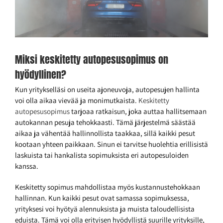
Miksi keskitetty autopesusopimus on
hyödyllinen?
Kun yritykselläsi on useita ajoneuvoja, autopesujen hallinta
voi olla aikaa vievää ja monimutkaista.
Keskitetty
autopesusopimus
tarjoaa ratkaisun, joka auttaa hallitsemaan
autokannan pesuja tehokkaasti. Tämä järjestelmä säästää
aikaa ja vähentää hallinnollista taakkaa, sillä kaikki pesut
kootaan yhteen paikkaan. Sinun ei tarvitse huolehtia erillisistä
laskuista tai hankalista sopimuksista eri autopesuloiden
kanssa.
Keskitetty sopimus mahdollistaa myös kustannustehokkaan
hallinnan. Kun kaikki pesut ovat samassa sopimuksessa,
yrityksesi voi hyötyä alennuksista ja muista taloudellisista
eduista. Tämä voi olla erityisen hyödyllistä suurille yrityksille,