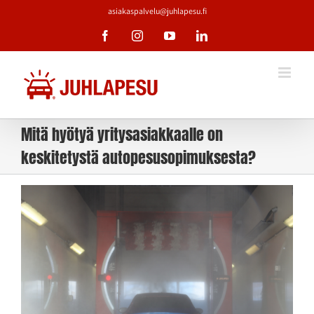
Skip
asiakaspalvelu@juhlapesu.fi
to
Facebook
Instagram
YouTube
LinkedIn
content
Mitä hyötyä yritysasiakkaalle on
keskitetystä autopesusopimuksesta?
Katso
kuvaa
isompana