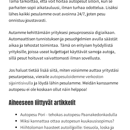
Tämä tarkoittaa, että voit hoitaa autopesut silloin, kun se
parhaiten sopii aikatauluusi, ilman turhaa odottelua. Lisäksi
lähes kaikki pesulamme ovat avoinna 24/7, joten pesu
onnistuu joustavasti.
Autamme kehittämään yrityksesi pesuprosessia digiaikaan.
Automaattisen tunnistuksen ja pesuohjelmien avulla säästät
aikaa ja tehostat toimintaa. Tämä on erityisen hyödyllistä
yrityksille, joissa useat kuljettajat käyttävät samoja autoja,
sillä pesut hoituvat vaivattomasti ilman sovellusta.
Jos haluat tietää lisää siitä, miten voisimme auttaa yritystäsi
pesutarpeissa, vieraile
autopesuloidemme verkoston
sijaintisivulla
ja löydä lähin pesulamme. Meidän kanssamme
autopesu ei ole koskaan ollut näin helppoa!
Aiheeseen liittyvät artikkelit
Autopesu Pori - tehokas autopesu Paanakedonkadulla
Miksi kannattaa ottaa autopesun kuukausisopimus?
Hiihtoloman haasteet autoilijoille: tiesuola, loska ja