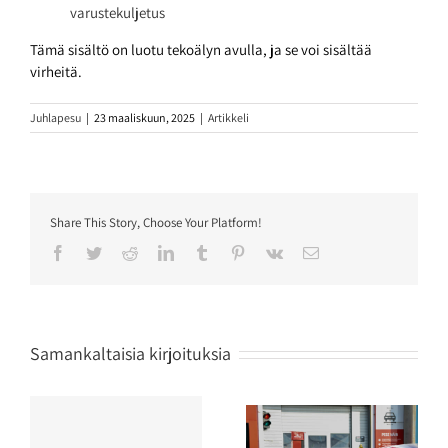
varustekuljetus
Tämä sisältö on luotu tekoälyn avulla, ja se voi sisältää
virheitä.
Juhlapesu
|
23 maaliskuun, 2025
|
Artikkeli
Share This Story, Choose Your Platform!
Facebook
Twitter
Reddit
LinkedIn
Tumblr
Pinterest
Vk
Sähköposti
Samankaltaisia kirjoituksia