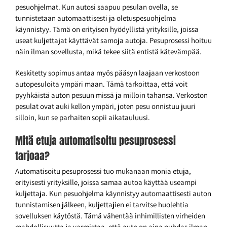
pesuohjelmat. Kun autosi saapuu pesulan ovella, se
tunnistetaan automaattisesti ja oletuspesuohjelma
käynnistyy. Tämä on erityisen hyödyllistä yrityksille, joissa
useat kuljettajat käyttävät samoja autoja. Pesuprosessi hoituu
näin ilman sovellusta, mikä tekee siitä entistä kätevämpää.
Keskitetty sopimus antaa myös pääsyn laajaan verkostoon
autopesuloita ympäri maan. Tämä tarkoittaa, että voit
pyyhkäistä auton pesuun missä ja milloin tahansa. Verkoston
pesulat ovat auki kellon ympäri, joten pesu onnistuu juuri
silloin, kun se parhaiten sopii aikatauluusi.
Mitä etuja automatisoitu pesuprosessi
tarjoaa?
Automatisoitu pesuprosessi tuo mukanaan monia etuja,
erityisesti yrityksille, joissa samaa autoa käyttää useampi
kuljettaja. Kun pesuohjelma käynnistyy automaattisesti auton
tunnistamisen jälkeen, kuljettajien ei tarvitse huolehtia
sovelluksen käytöstä. Tämä vähentää inhimillisten virheiden
mahdollisuutta ja varmistaa, että auto on aina puhdas ilman