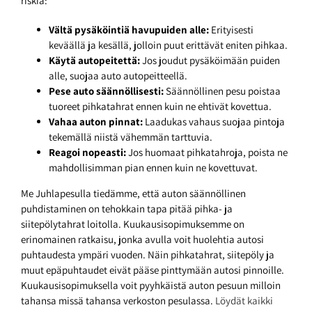
riskiä:
Vältä pysäköintiä havupuiden alle:
Erityisesti
keväällä ja kesällä, jolloin puut erittävät eniten pihkaa.
Käytä autopeitettä:
Jos joudut pysäköimään puiden
alle, suojaa auto autopeitteellä.
Pese auto säännöllisesti:
Säännöllinen pesu poistaa
tuoreet pihkatahrat ennen kuin ne ehtivät kovettua.
Vahaa auton pinnat:
Laadukas vahaus suojaa pintoja
tekemällä niistä vähemmän tarttuvia.
Reagoi nopeasti:
Jos huomaat pihkatahroja, poista ne
mahdollisimman pian ennen kuin ne kovettuvat.
Me Juhlapesulla tiedämme, että auton säännöllinen
puhdistaminen on tehokkain tapa pitää pihka- ja
siitepölytahrat loitolla. Kuukausisopimuksemme on
erinomainen ratkaisu, jonka avulla voit huolehtia autosi
puhtaudesta ympäri vuoden. Näin pihkatahrat, siitepöly ja
muut epäpuhtaudet eivät pääse pinttymään autosi pinnoille.
Kuukausisopimuksella voit pyyhkäistä auton pesuun milloin
tahansa missä tahansa verkoston pesulassa.
Löydät kaikki