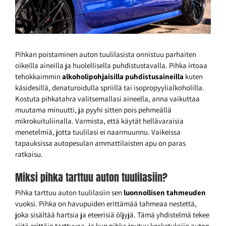
Pihkan poistaminen auton tuulilasista onnistuu parhaiten
oikeilla aineilla ja huolellisella puhdistustavalla. Pihka irtoaa
tehokkaimmin
alkoholipohjaisilla puhdistusaineilla
kuten
käsidesillä, denaturoidulla spriillä tai isopropyylialkoholilla.
Kostuta pihkatahra valitsemallasi aineella, anna vaikuttaa
muutama minuutti, ja pyyhi sitten pois pehmeällä
mikrokuituliinalla. Varmista, että käytät hellävaraisia
menetelmiä, jotta tuulilasi ei naarmuunnu. Vaikeissa
tapauksissa autopesulan ammattilaisten apu on paras
ratkaisu.
Miksi pihka tarttuu auton tuulilasiin?
Pihka tarttuu auton tuulilasiin sen
luonnollisen tahmeuden
vuoksi. Pihka on havupuiden erittämää tahmeaa nestettä,
joka sisältää hartsia ja eteerisiä öljyjä. Tämä yhdistelmä tekee
siitä erittäin tarttuvaa, ja kun pihka joutuu kosketuksiin auton