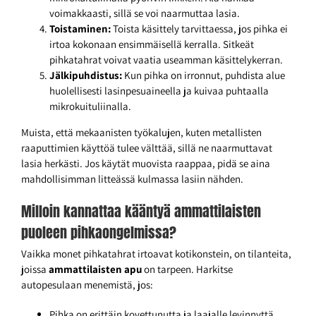
voimakkaasti, sillä se voi naarmuttaa lasia.
Toistaminen:
Toista käsittely tarvittaessa, jos pihka ei
irtoa kokonaan ensimmäisellä kerralla. Sitkeät
pihkatahrat voivat vaatia useamman käsittelykerran.
Jälkipuhdistus:
Kun pihka on irronnut, puhdista alue
huolellisesti lasinpesuaineella ja kuivaa puhtaalla
mikrokuituliinalla.
Muista, että mekaanisten työkalujen, kuten metallisten
raaputtimien käyttöä tulee välttää, sillä ne naarmuttavat
lasia herkästi. Jos käytät muovista raappaa, pidä se aina
mahdollisimman litteässä kulmassa lasiin nähden.
Milloin kannattaa kääntyä ammattilaisten
puoleen pihkaongelmissa?
Vaikka monet pihkatahrat irtoavat kotikonstein, on tilanteita,
joissa
ammattilaisten apu
on tarpeen. Harkitse
autopesulaan menemistä, jos:
Pihka on erittäin kovettunutta ja laajalle levinnyttä