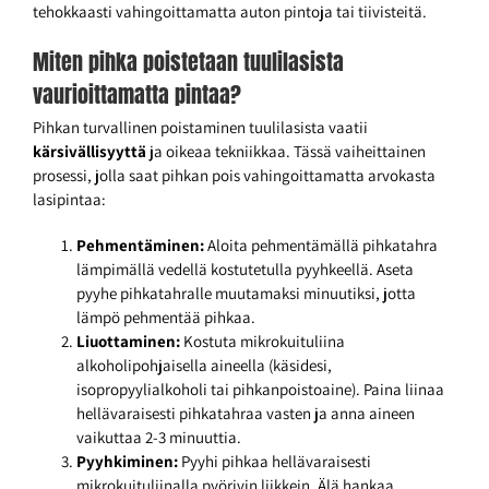
tehokkaasti vahingoittamatta auton pintoja tai tiivisteitä.
Miten pihka poistetaan tuulilasista
vaurioittamatta pintaa?
Pihkan turvallinen poistaminen tuulilasista vaatii
kärsivällisyyttä
ja oikeaa tekniikkaa. Tässä vaiheittainen
prosessi, jolla saat pihkan pois vahingoittamatta arvokasta
lasipintaa:
Pehmentäminen:
Aloita pehmentämällä pihkatahra
lämpimällä vedellä kostutetulla pyyhkeellä. Aseta
pyyhe pihkatahralle muutamaksi minuutiksi, jotta
lämpö pehmentää pihkaa.
Liuottaminen:
Kostuta mikrokuituliina
alkoholipohjaisella aineella (käsidesi,
isopropyylialkoholi tai pihkanpoistoaine). Paina liinaa
hellävaraisesti pihkatahraa vasten ja anna aineen
vaikuttaa 2-3 minuuttia.
Pyyhkiminen:
Pyyhi pihkaa hellävaraisesti
mikrokuituliinalla pyörivin liikkein. Älä hankaa