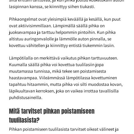
lasipinnan kanssa, se kiinnittyy siihen tiukasti.
Pihkaongelmat ovat yleisimpiä keväällä ja kesällä, kun puut
ovat aktiivisimmillaan. Lämpimällä säällä pihka on
juoksevampaa ja tarttuu helpommin pintoihin. Kun pihka
altistuu auringonvalolle ja lämmölle auton pinnalla, se
kovettuu vähitellen ja kiinnittyy entistä tiukemmin lasiin.
Lämpötilalla on merkittävä vaikutus pihkan tarttuvuuteen.
Kuumalla säällä pihka voi kovettua tuulilasiin jopa
muutamassa tunnissa, mikä tekee sen poistamisesta
haastavampaa. Viileämmässä lämpötilassa kovettuminen
tapahtuu hitaammin, mutta pihka voi silti muodostaa kovan,
läpikuultavan kerroksen, joka on vaikea irrottaa tavallisilla
puhdistusaineilla.
Mitä tarvitset pihkan poistamiseen
tuulilasista?
Pihkan poistamiseen tuulilasista tarvitset oikeat välineet ja