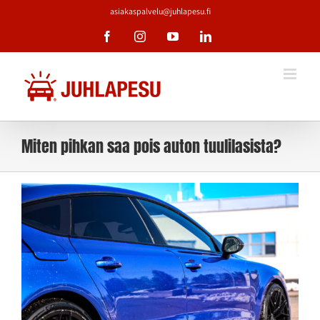
Skip
asiakaspalvelu@juhlapesu.fi
to
Facebook
Instagram
YouTube
LinkedIn
content
Miten pihkan saa pois auton tuulilasista?
Katso
kuvaa
isompana