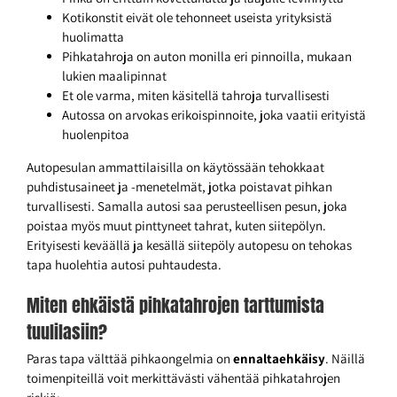
Kotikonstit eivät ole tehonneet useista yrityksistä
huolimatta
Pihkatahroja on auton monilla eri pinnoilla, mukaan
lukien maalipinnat
Et ole varma, miten käsitellä tahroja turvallisesti
Autossa on arvokas erikoispinnoite, joka vaatii erityistä
huolenpitoa
Autopesulan ammattilaisilla on käytössään tehokkaat
puhdistusaineet ja -menetelmät, jotka poistavat pihkan
turvallisesti. Samalla autosi saa perusteellisen pesun, joka
poistaa myös muut pinttyneet tahrat, kuten siitepölyn.
Erityisesti keväällä ja kesällä siitepöly autopesu on tehokas
tapa huolehtia autosi puhtaudesta.
Miten ehkäistä pihkatahrojen tarttumista
tuulilasiin?
Paras tapa välttää pihkaongelmia on
ennaltaehkäisy
. Näillä
toimenpiteillä voit merkittävästi vähentää pihkatahrojen