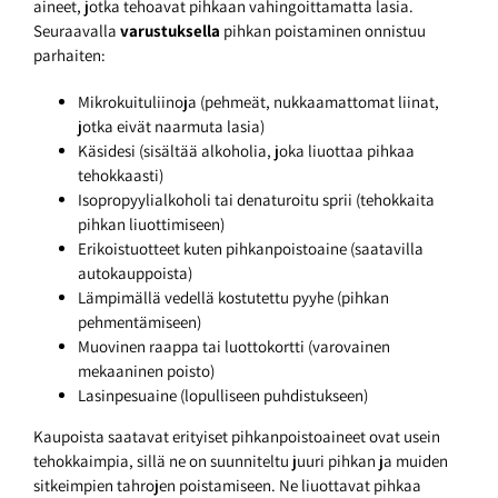
aineet, jotka tehoavat pihkaan vahingoittamatta lasia.
Seuraavalla
varustuksella
pihkan poistaminen onnistuu
parhaiten:
Mikrokuituliinoja (pehmeät, nukkaamattomat liinat,
jotka eivät naarmuta lasia)
Käsidesi (sisältää alkoholia, joka liuottaa pihkaa
tehokkaasti)
Isopropyylialkoholi tai denaturoitu sprii (tehokkaita
pihkan liuottimiseen)
Erikoistuotteet kuten pihkanpoistoaine (saatavilla
autokauppoista)
Lämpimällä vedellä kostutettu pyyhe (pihkan
pehmentämiseen)
Muovinen raappa tai luottokortti (varovainen
mekaaninen poisto)
Lasinpesuaine (lopulliseen puhdistukseen)
Kaupoista saatavat erityiset pihkanpoistoaineet ovat usein
tehokkaimpia, sillä ne on suunniteltu juuri pihkan ja muiden
sitkeimpien tahrojen poistamiseen. Ne liuottavat pihkaa