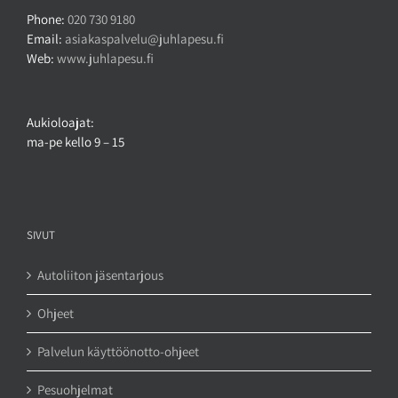
Phone:
020 730 9180
Email:
asiakaspalvelu@juhlapesu.fi
Web:
www.juhlapesu.fi
Aukioloajat:
ma-pe kello 9 – 15
SIVUT
Autoliiton jäsentarjous
Ohjeet
Palvelun käyttöönotto-ohjeet
Pesuohjelmat