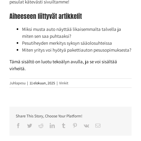
pesulat kätevästi sivuiltamme!
Aiheeseen liittyvät artikkelit
Miksi musta auto näyttää likaisemmalta talvella ja
miten sen saa puhtaaksi?
Pesutiheyden merkitys syksyn sääolosuhteissa
Miten yritys voi hyötyä pakettiauton pesusopimuksesta?
Tämä sisältö on luotu tekoälyn avulla, ja se voi sisältää
virheitä.
Juhlapesu
|
11 elokuun, 2025
|
Vinkit
Share This Story, Choose Your Platform!
Facebook
Twitter
Reddit
LinkedIn
Tumblr
Pinterest
Vk
Sähköposti