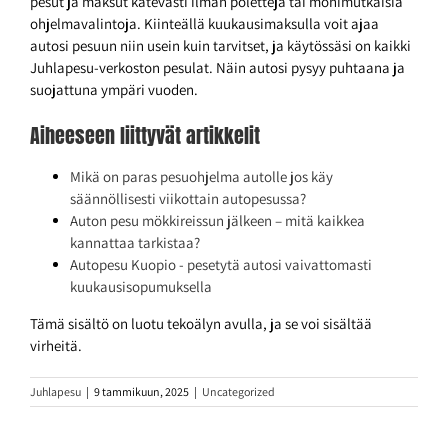
pesut ja maksut kätevästi ilman poletteja tai monimutkaisia
ohjelmavalintoja. Kiinteällä kuukausimaksulla voit ajaa
autosi pesuun niin usein kuin tarvitset, ja käytössäsi on kaikki
Juhlapesu-verkoston pesulat. Näin autosi pysyy puhtaana ja
suojattuna ympäri vuoden.
Aiheeseen liittyvät artikkelit
Mikä on paras pesuohjelma autolle jos käy
säännöllisesti viikottain autopesussa?
Auton pesu mökkireissun jälkeen – mitä kaikkea
kannattaa tarkistaa?
Autopesu Kuopio - pesetytä autosi vaivattomasti
kuukausisopumuksella
Tämä sisältö on luotu tekoälyn avulla, ja se voi sisältää
virheitä.
Juhlapesu
|
9 tammikuun, 2025
|
Uncategorized