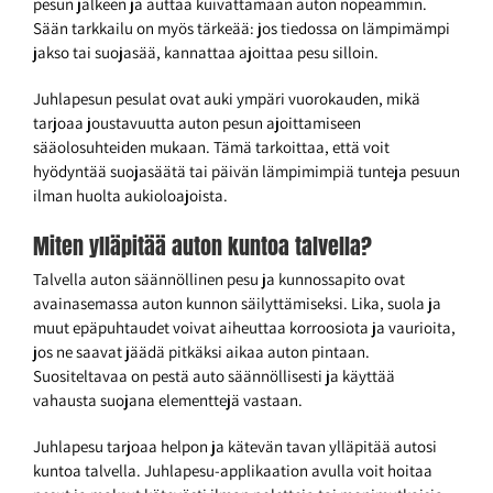
pesun jälkeen ja auttaa kuivattamaan auton nopeammin.
Sään tarkkailu on myös tärkeää: jos tiedossa on lämpimämpi
jakso tai suojasää, kannattaa ajoittaa pesu silloin.
Juhlapesun pesulat ovat auki ympäri vuorokauden, mikä
tarjoaa joustavuutta auton pesun ajoittamiseen
sääolosuhteiden mukaan. Tämä tarkoittaa, että voit
hyödyntää suojasäätä tai päivän lämpimimpiä tunteja pesuun
ilman huolta aukioloajoista.
Miten ylläpitää auton kuntoa talvella?
Talvella auton säännöllinen pesu ja kunnossapito ovat
avainasemassa auton kunnon säilyttämiseksi. Lika, suola ja
muut epäpuhtaudet voivat aiheuttaa korroosiota ja vaurioita,
jos ne saavat jäädä pitkäksi aikaa auton pintaan.
Suositeltavaa on pestä auto säännöllisesti ja käyttää
vahausta suojana elementtejä vastaan.
Juhlapesu tarjoaa helpon ja kätevän tavan ylläpitää autosi
kuntoa talvella. Juhlapesu-applikaation avulla voit hoitaa