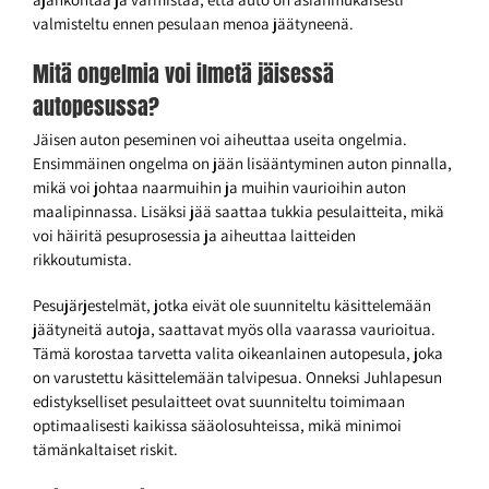
valmisteltu ennen pesulaan menoa jäätyneenä.
Mitä ongelmia voi ilmetä jäisessä
autopesussa?
Jäisen auton peseminen voi aiheuttaa useita ongelmia.
Ensimmäinen ongelma on jään lisääntyminen auton pinnalla,
mikä voi johtaa naarmuihin ja muihin vaurioihin auton
maalipinnassa. Lisäksi jää saattaa tukkia pesulaitteita, mikä
voi häiritä pesuprosessia ja aiheuttaa laitteiden
rikkoutumista.
Pesujärjestelmät, jotka eivät ole suunniteltu käsittelemään
jäätyneitä autoja, saattavat myös olla vaarassa vaurioitua.
Tämä korostaa tarvetta valita oikeanlainen autopesula, joka
on varustettu käsittelemään talvipesua. Onneksi Juhlapesun
edistykselliset pesulaitteet ovat suunniteltu toimimaan
optimaalisesti kaikissa sääolosuhteissa, mikä minimoi
tämänkaltaiset riskit.