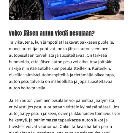
Voiko jäisen auton viedä pesulaan?
Talvikautena, kun lämpötilat laskevat pakkasen puolelle,
monet autoilijat pohtivat, onko jäisen auton vieminen
autopesulaan turvallista ja suositeltavaa. On tärkeää
huomioida, että jäisen auton pesu voi aiheuttaa joitakin
riskejä niin itse autolle kuin pesulaitteillekin. Kuitenkin,
oikeilla valmistelutoimenpiteillä ja tietämällä oikea tapa,
auton pesu talvella on mahdollista ja jopa suositeltavaa
auton hoito talvella.
Jäisen auton vieminen pesulaan voi pahentaa jäätymistä,
erityisesti jos pesu suoritetaan erittäin kylmässä säässä. Jos
auto jäätyy pesun jälkeen, ovien ja ikkunoiden toimivuus voi
heikentyä, ja pahimmassa tapauksessa auton lukot ja
tiivisteet voivat vaurioitua. Onkin tärkeää harkita pesun
ajankohtaa ja varmistaa, että auto on asianmukaisesti