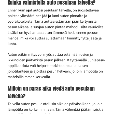
Kuinka valmistella auto pesulaan talvella?
Ennen kuin ajat autosi pesulaan talvella, on suositeltavaa
poistaa ylimääräinen jää ja lumi auton pinnalta ja
pyöräkoteloista. Tämä auttaa estämään jään kertymistä
pesun aikana ja suojaa auton pintaa mahdollisilta vaurioilta.
Lisäksi on hyvä antaa auton lämmetä hetki ennen pesuun
menoa, mikä voi auttaa sulattamaan kiinnittynyttä jäätä ja
lunta.
Auton esilämmitys voi myös auttaa estämään ovien ja
ikkunoiden jäätymistä pesun jälkeen. Käyttämällä Juhlapesu-
applikaatiota voit helposti tarkistaa reaaliaikaisen
jonotilanteen ja ajoittaa pesun hetkeen, jolloin lämpötila on
mahdollisimman korkealla.
Milloin on paras aika viedä auto pesulaan
talvella?
Talvella auton pesulle otollisin aika on päiväsaikaan, jolloin
lämpötila on korkeimmillaan. Tämä vähentää jäätämisriskiä